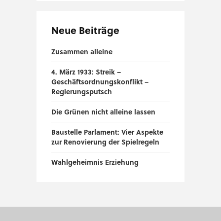
Vier Aspekte zur
Alles anders: Wenn das
Renovierung der
Klimawandel: Wie
Misstrauen eine
Spielregeln
warm wird es?
Mehrheit findet
Neue Beiträge
9. Dezember 2019
9. August 2019
31. Mai 2019
Zusammen alleine
Wahlgeheimnis
„Manipulative
Kopftuchverbot in
Erziehung
Information“ und
Volksschulen: Durch
4. März 1933: Streik –
21. September 2019
„Tiefpunkt in der
Verbot zur freien
Geschäftsordnungskonflikt –
Diskussion“
Selbstbestimmung?
Regierungsputsch
21. Juli 2019
20. Mai 2019
Die Grünen nicht alleine lassen
Baustelle Parlament: Vier Aspekte
zur Renovierung der Spielregeln
Wahlgeheimnis Erziehung