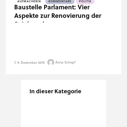
AUFMACHERIN
KOMMENTARE
POLITIK
Baustelle Parlament: Vier
Aspekte zur Renovierung der
Spielregeln
Anna Schopf
9. Dezember 2019
In dieser Kategorie
Zusammen alleine
SV-Wirtschaftsdeal:
Wiederholte Angst vor
16. März 2020
Zahl ein Fünftel und
dem Anpatzen
13. Juni 2019
bestimme zur Hälfte!
Baustelle Parlament:
14. August 2019