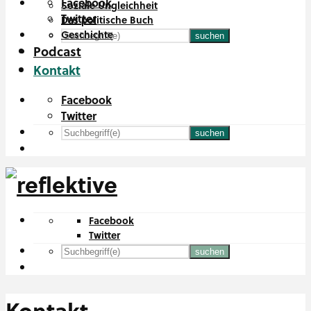
Facebook
Soziale Ungleichheit
Twitter
Das politische Buch
Geschichte
suchen
Podcast
Kontakt
Facebook
Twitter
suchen
Facebook
Twitter
suchen
Kontakt