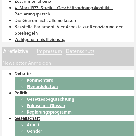
Zusammen alleine
4. März 1933: Streik – Geschäftsordnungskonflikt –
Regierungsputsch
Die Grünen nicht alleine lassen
Baustelle Parlament: Vier Aspekte zur Renovierung der
Spielregeln
Wahlgeheimnis Erziehung
© reflektive
Impressum
·
Datenschutz
Newsletter Anmelden
Debatte
Kommentare
Plenardebatten
Politik
Gesetzesbegutachtung
Politisches Glossar
Regierungsprogramm
Gesellschaft
Arbeit
Gender