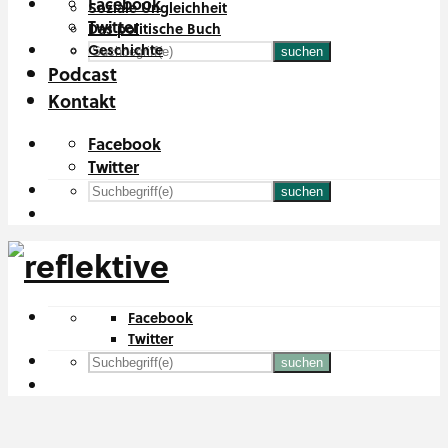
Facebook
Soziale Ungleichheit
Twitter
Das politische Buch
Geschichte
suchen
Podcast
Kontakt
Facebook
Twitter
suchen
Facebook
Twitter
suchen